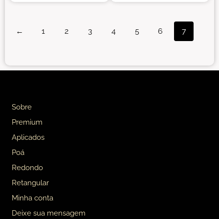
←
1
2
3
4
5
6
7
Sobre
Premium
Aplicados
Poá
Redondo
Retangular
Minha conta
Deixe sua mensagem