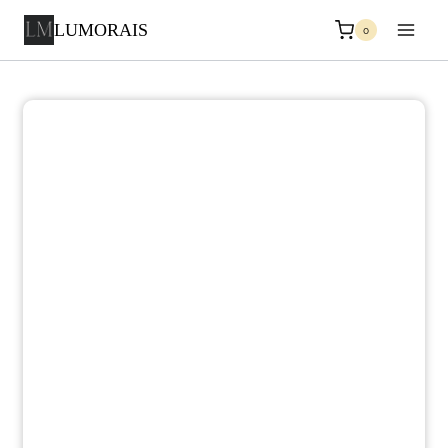
LUMORAIS
0