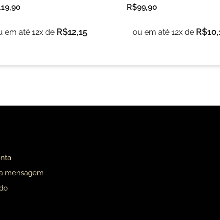
119,90
R$
99,90
R$
12,15
R$
10,
u em até 12x de
ou em até 12x de
nta
ua mensagem
ado