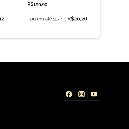
R$
199,90
12
R$
20,26
ou em até 12x de