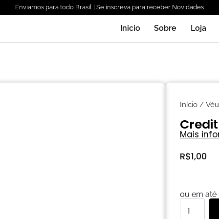
Enviamos para todo Brasil | Se inscreva para receber Novidades
Inicio
Sobre
Loja
Início
/
Véu
Credit
Mais inf
R$
1,00
ou em até