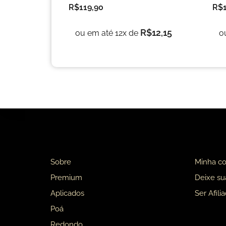
R$
119,90
R$
R$
12,15
ou em até 12x de
o
Sobre
Minha co
Premium
Deixe s
Aplicados
Ser Afili
Poá
Redondo