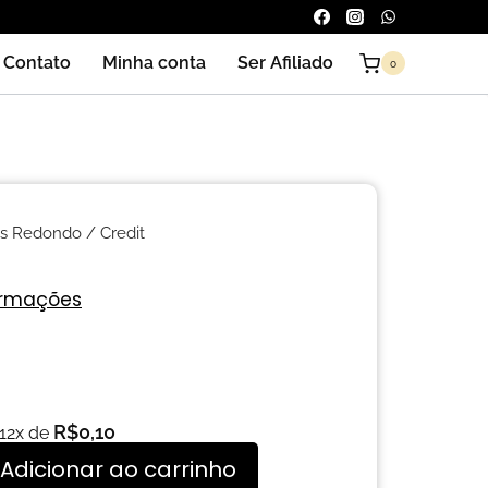
Contato
Minha conta
Ser Afiliado
0
s Redondo
/ Credit
ormações
R$
0,10
 12x de
Adicionar ao carrinho