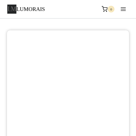
LUMORAIS
0