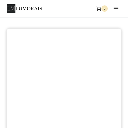
LUMORAIS
0