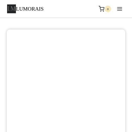
LUMORAIS
0