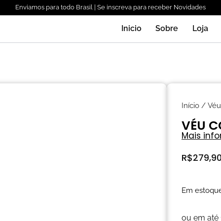
Enviamos para todo Brasil | Se inscreva para receber Novidades
Inicio
Sobre
Loja
Início
/
Véu
VÉU C
Mais inf
R$
279,9
Em estoqu
ou em até