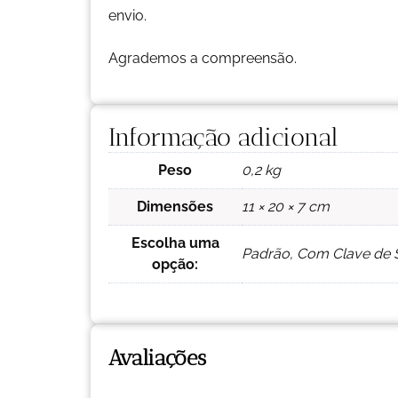
envio.
Agrademos a compreensão.
Informação adicional
Peso
0,2 kg
Dimensões
11 × 20 × 7 cm
Escolha uma
Padrão, Com Clave de So
opção:
Avaliações