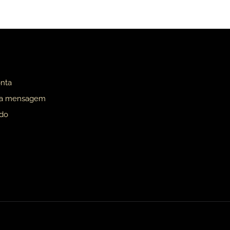
nta
ua mensagem
ado