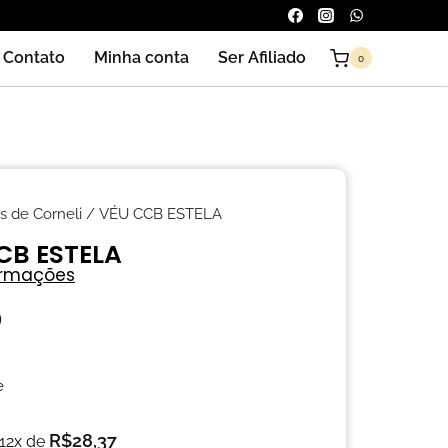
Contato
Minha conta
Ser Afiliado
0
s de Corneli
/ VÉU CCB ESTELA
CB ESTELA
ormações
0
e
R$
28,37
 12x de