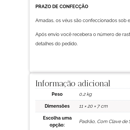
PRAZO DE CONFECÇÃO
Amadas, os véus são confeccionados sob 
Após envio você recebera o número de rast
detalhes do pedido.
Informação adicional
Peso
0,2 kg
Dimensões
11 × 20 × 7 cm
Escolha uma
Padrão, Com Clave de So
opção: