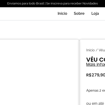
Enviamos para todo Brasil | Se inscreva para receber Novidades
Inicio
Sobre
Loja
Início
/
Véu
VÉU C
Mais inf
R$
279,9
Apenas 2 e
ou em até