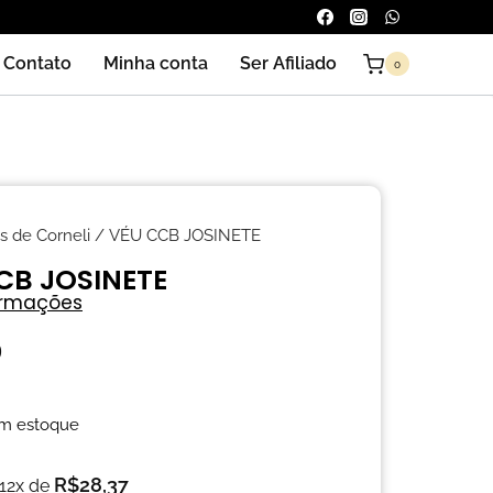
Contato
Minha conta
Ser Afiliado
0
s de Corneli
/ VÉU CCB JOSINETE
CB JOSINETE
ormações
0
m estoque
R$
28,37
 12x de