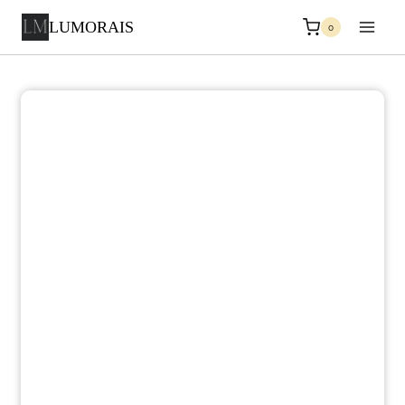
LUMORAIS
0