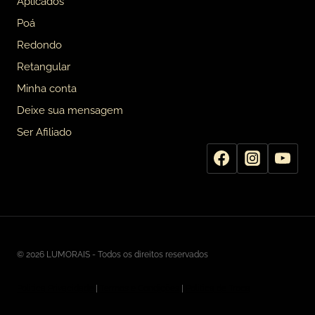
Aplicados
Poá
Redondo
Retangular
Minha conta
Deixe sua mensagem
Ser Afiliado
© 2026 LUMORAIS - Todos os direitos reservados
Politica Privacidade
|
Termos e Condições
|
Politica de Troca