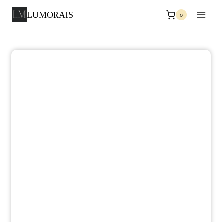
LUMORAIS
0