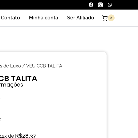
Contato
Minha conta
Ser Afiliado
0
s de Luxo
/ VÉU CCB TALITA
CB TALITA
ormações
0
e
R$
28,37
 12x de