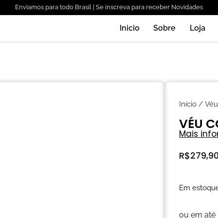
Enviamos para todo Brasil | Se inscreva para receber Novidades
Inicio
Sobre
Loja
Início
/
Véu
VÉU C
Mais inf
R$
279,9
Em estoqu
ou em até