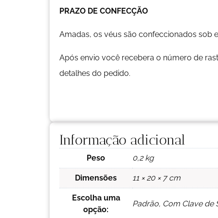
PRAZO DE CONFECÇÃO
Amadas, os véus são confeccionados sob 
Após envio você recebera o número de rast
detalhes do pedido.
Informação adicional
Peso
0,2 kg
Dimensões
11 × 20 × 7 cm
Escolha uma
Padrão, Com Clave de So
opção: