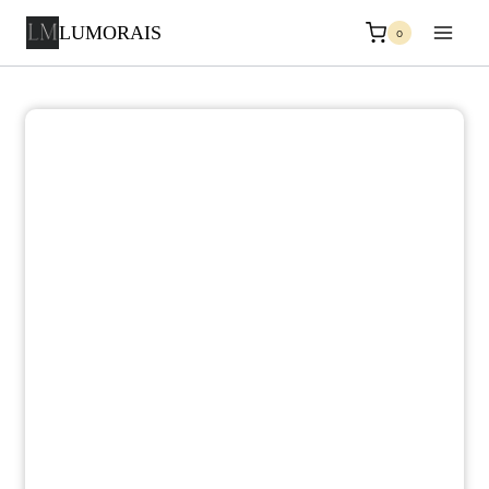
LUMORAIS
0