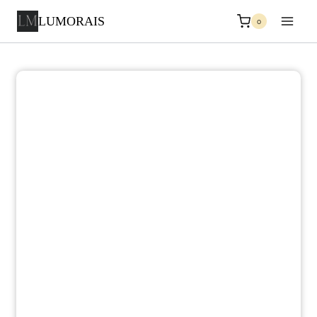
LUMORAIS
0