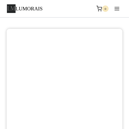
LUMORAIS
0