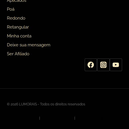
Aplicados
Poá
Redondo
Retangular
Minha conta
Deixe sua mensagem
Ser Afiliado
© 2026 LUMORAIS - Todos os direitos reservados
Politica Privacidade
|
Termos e Condições
|
Politica de Troca